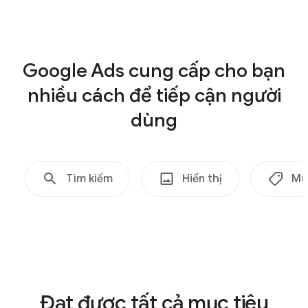
Chiến dịch
Google Ads cung cấp cho bạn
Mua sắm
nhiều cách để tiếp cận người
dùng
Tìm kiếm
Hiển thị
Mu
Đạt được tất cả mục tiêu