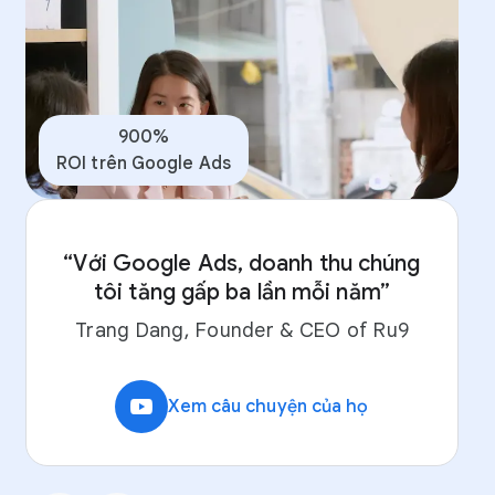
900%
ROI trên Google Ads
“Với Google Ads, doanh thu chúng
tôi tăng gấp ba lần mỗi năm”
Trang Dang, Founder & CEO of Ru9
video_youtube
Xem câu chuyện của họ