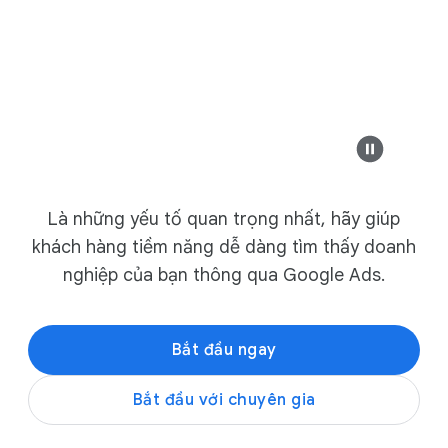
Quảng cáo
example-business.
Modern Design &
Safesure Bank
Ghế dài phong các
Là những yếu tố quan trọng nhất, hãy giúp
example-business.com
khách hàng tiềm năng dễ dàng tìm thấy doanh
Chương trình
Đồ nội thất hiện đại tốt nh
nghiệp của bạn thông qua Google Ads.
mãi sản phẩm
Bắt đầu ngay
Khám phá bộ sưu 
Bắt đầu với chuyên gia
example-business.co