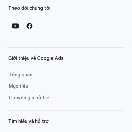
Đ
Theo dõi chúng tôi
ư
ờ
n
g
l
i
ê
Giới thiệu về Google Ads
n
k
Tổng quan
ế
Mục tiêu
t
ở
Chuyên gia hỗ trợ
c
h
â
Tìm hiểu và hỗ trợ
n