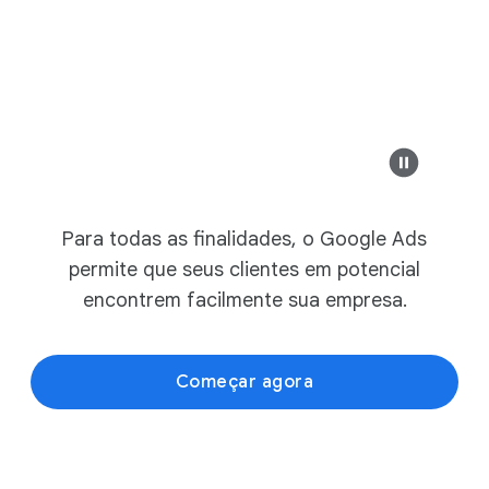
Anúncio
exemplosden
Modern Design &
Safesure Bank
Sofás modernos s
Para todas as finalidades, o Google Ads
exemplosdenegocios.
com.br
permite que seus clientes em potencial
Liquida ca
Móveis modernos
encontrem facilmente sua empresa.
Confira as coleçõ
Começar agora
exemplosdenegocios.c