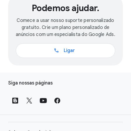
Podemos ajudar.
Comece a usar nosso suporte personalizado
gratuito. Crie um plano personalizado de
anúncios com um especialista do Google Ads.
call
Ligar
L
Siga nossas páginas
i
n
k
s
d
o