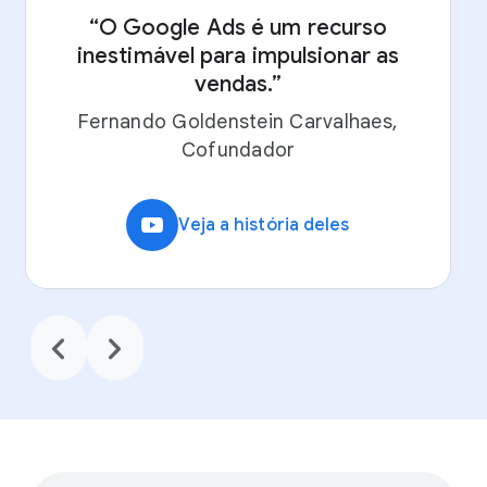
“O Google Ads é um recurso
inestimável para impulsionar as
“
vendas.”
Fernando Goldenstein Carvalhaes,
Cofundador
video_youtube
Veja a história deles
chevron_backward
chevron_forward