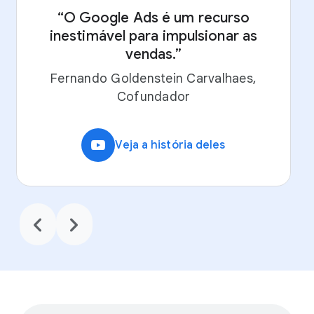
“O Google Ads é um recurso
inestimável para impulsionar as
“
vendas.”
Fernando Goldenstein Carvalhaes,
Cofundador
video_youtube
Veja a história deles
chevron_backward
chevron_forward