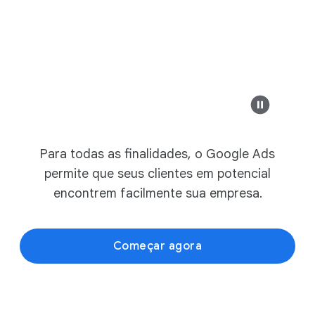
Anúncio
exemplosden
Modern Design &
Safesure Bank
Sofás modernos s
Para todas as finalidades, o Google Ads
exemplosdenegocios.
com.br
permite que seus clientes em potencial
Liquida ca
Móveis modernos
encontrem facilmente sua empresa.
Confira as coleçõ
Começar agora
exemplosdenegocios.c