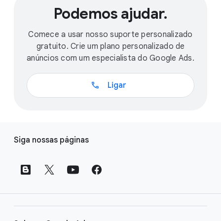
Podemos ajudar.
Comece a usar nosso suporte personalizado
gratuito. Crie um plano personalizado de
anúncios com um especialista do Google Ads.
call
Ligar
L
Siga nossas páginas
i
n
k
s
d
o