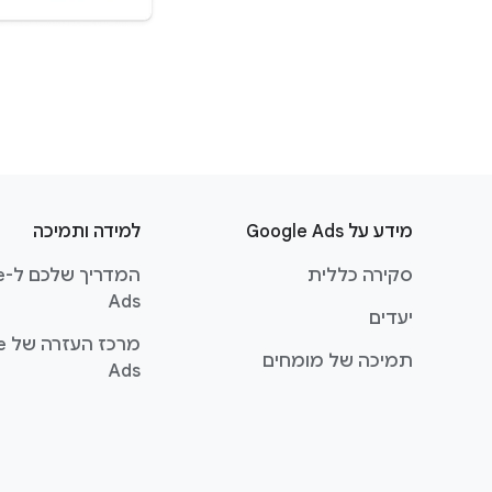
₪
₪₪
ק
י
מידע על Google Ads
למידה ותמיכה
ש
סקירה כללית
המ
ו
Ads
ר
יעדים
י
מרכ
תמיכה של מומחים
ם
Ads
ב
כ
ו
ת