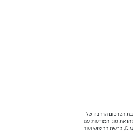
ביבת הפרסום הרחבה של
Google. טכנולוגיות ה-AI מבית Google יזהו את סוגי המודעות עם
הביצועים הטובים ביותר ב-YouTube, ב-Discover, ברשת החיפוש ועוד