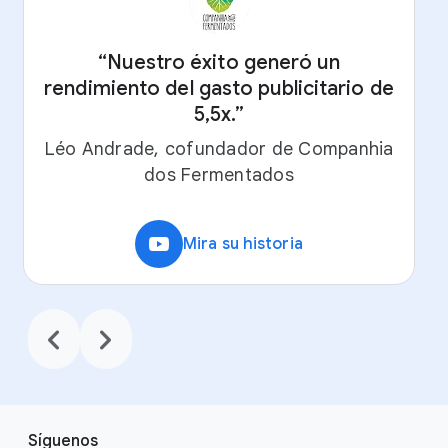
“Nuestro éxito generó un
rendimiento del gasto publicitario de
5,5x.”
Léo Andrade, cofundador de Companhia
dos Fermentados
video_youtube
Mira su historia
chevron_backward
chevron_forward
V
Síguenos
í