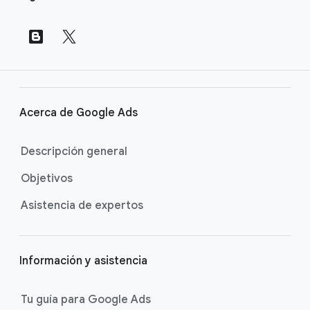
n
c
u
l
o
s
Acerca de Google Ads
a
p
Descripción general
i
Objetivos
e
d
Asistencia de expertos
e
p
á
Información y asistencia
g
i
Tu guía para Google Ads