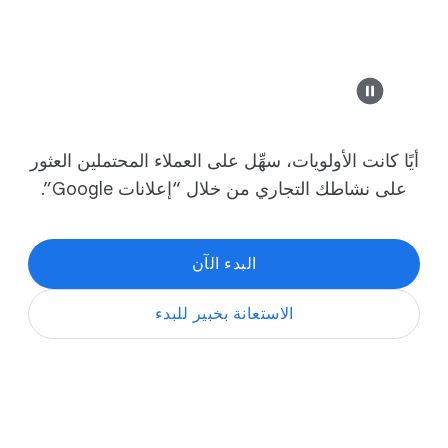
example-busines
Modern De
Safesu
ة مخصّصة
أيًا كانت الأولويات، سهِّل على العملاء المحتملين العثور
example-b
على نشاطك التجاري من خلال “إعلانات Google”.
 الأحذية
ث العصري
البدء الآن
حملة فيديو
ت
حملة على
الاستعانة بخبير للبدء
الشبكة
الإعلانية
exam